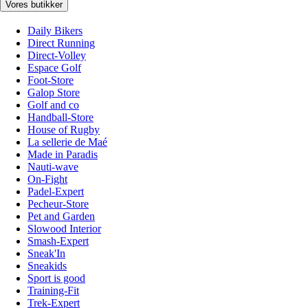
Vores butikker
Daily Bikers
Direct Running
Direct-Volley
Espace Golf
Foot-Store
Galop Store
Golf and co
Handball-Store
House of Rugby
La sellerie de Maé
Made in Paradis
Nauti-wave
On-Fight
Padel-Expert
Pecheur-Store
Pet and Garden
Slowood Interior
Smash-Expert
Sneak'In
Sneakids
Sport is good
Training-Fit
Trek-Expert