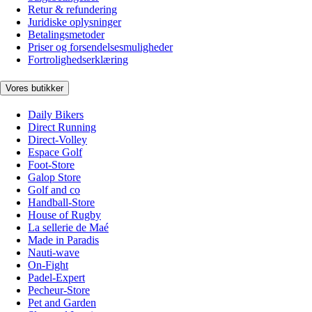
Retur & refundering
Juridiske oplysninger
Betalingsmetoder
Priser og forsendelsesmuligheder
Fortrolighedserklæring
Vores butikker
Daily Bikers
Direct Running
Direct-Volley
Espace Golf
Foot-Store
Galop Store
Golf and co
Handball-Store
House of Rugby
La sellerie de Maé
Made in Paradis
Nauti-wave
On-Fight
Padel-Expert
Pecheur-Store
Pet and Garden