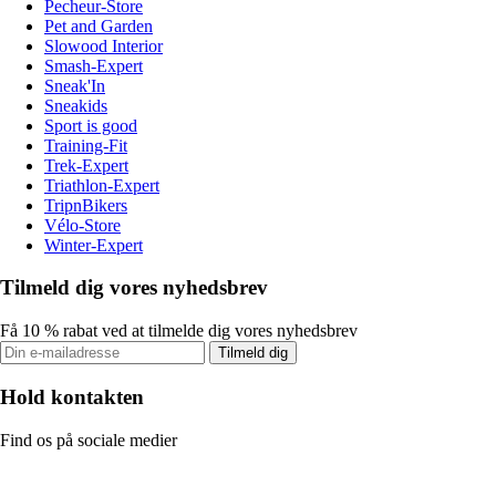
Pecheur-Store
Pet and Garden
Slowood Interior
Smash-Expert
Sneak'In
Sneakids
Sport is good
Training-Fit
Trek-Expert
Triathlon-Expert
TripnBikers
Vélo-Store
Winter-Expert
Tilmeld dig vores nyhedsbrev
Få 10 % rabat ved at tilmelde dig vores nyhedsbrev
Tilmeld dig
Hold kontakten
Find os på sociale medier