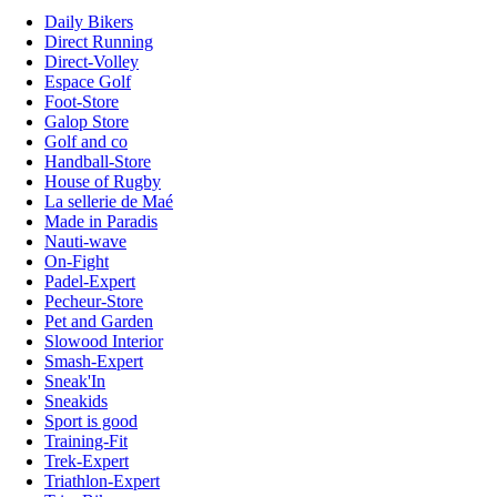
Daily Bikers
Direct Running
Direct-Volley
Espace Golf
Foot-Store
Galop Store
Golf and co
Handball-Store
House of Rugby
La sellerie de Maé
Made in Paradis
Nauti-wave
On-Fight
Padel-Expert
Pecheur-Store
Pet and Garden
Slowood Interior
Smash-Expert
Sneak'In
Sneakids
Sport is good
Training-Fit
Trek-Expert
Triathlon-Expert