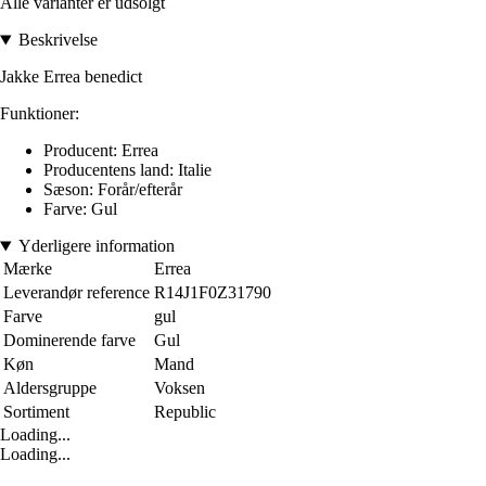
Alle varianter er udsolgt
Beskrivelse
Jakke Errea benedict
Funktioner:
Producent: Errea
Producentens land: Italie
Sæson: Forår/efterår
Farve: Gul
Yderligere information
Mærke
Errea
Leverandør reference
R14J1F0Z31790
Farve
gul
Dominerende farve
Gul
Køn
Mand
Aldersgruppe
Voksen
Sortiment
Republic
Loading...
Loading...