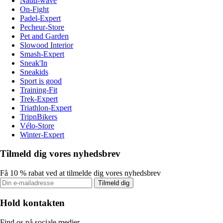
Nauti-wave
On-Fight
Padel-Expert
Pecheur-Store
Pet and Garden
Slowood Interior
Smash-Expert
Sneak'In
Sneakids
Sport is good
Training-Fit
Trek-Expert
Triathlon-Expert
TripnBikers
Vélo-Store
Winter-Expert
Tilmeld dig vores nyhedsbrev
Få 10 % rabat ved at tilmelde dig vores nyhedsbrev
Tilmeld dig
Hold kontakten
Find os på sociale medier