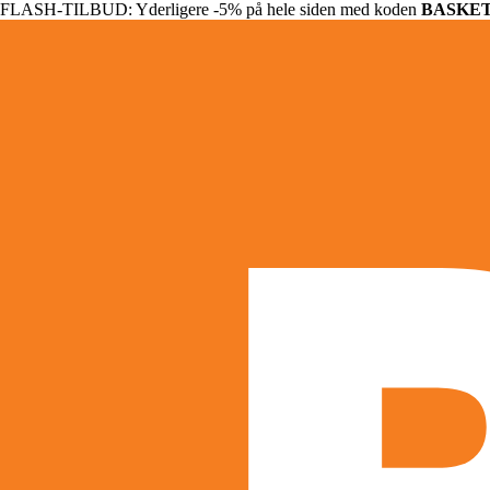
FLASH-TILBUD: Yderligere -5% på hele siden med koden
BASKE