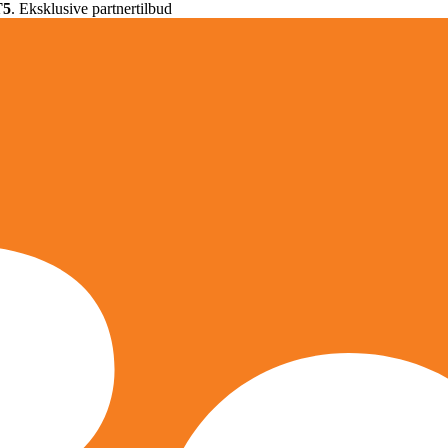
T5
. Eksklusive partnertilbud