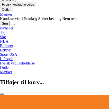
Fysisk vedligeholdelse
Outlet
Mærker
Kundeservice i Frankrig
Sikker betaling
Nem retur
Søg
Nyheder
Tøj
Sko
NBA
Balloner
Udstyr
Sport USA
Lifestyle
Fysisk vedligeholdelse
Outlet
Mærker
Tilføjer til kurv...