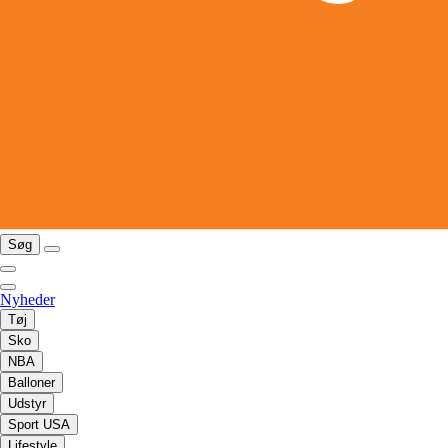
Søg
Nyheder
Tøj
Sko
NBA
Balloner
Udstyr
Sport USA
Lifestyle