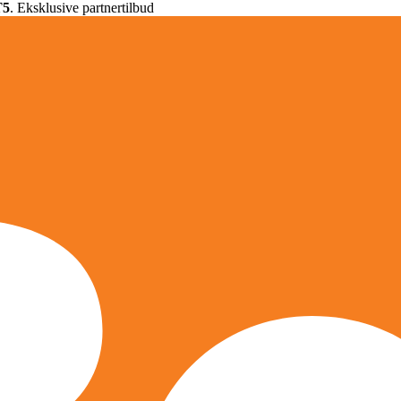
T5
. Eksklusive partnertilbud