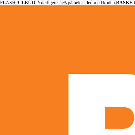
FLASH-TILBUD: Yderligere -5% på hele siden med koden
BASKE