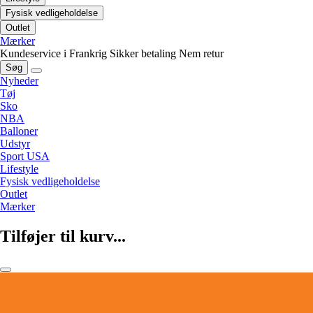
Fysisk vedligeholdelse
Outlet
Mærker
Kundeservice i Frankrig
Sikker betaling
Nem retur
Søg
Nyheder
Tøj
Sko
NBA
Balloner
Udstyr
Sport USA
Lifestyle
Fysisk vedligeholdelse
Outlet
Mærker
Tilføjer til kurv...