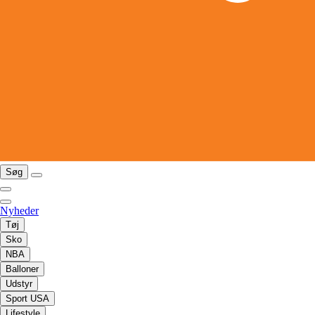
Søg
Nyheder
Tøj
Sko
NBA
Balloner
Udstyr
Sport USA
Lifestyle