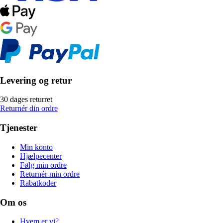
Levering og retur
30 dages returret
Returnér din ordre
Tjenester
Min konto
Hjælpecenter
Følg min ordre
Returnér min ordre
Rabatkoder
Om os
Hvem er vi?