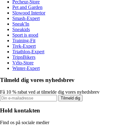
Pecheur-Store
Pet and Garden
Slowood Interior
Smash-Expert
Sneak'In
Sneakids
Sport is good
Training-Fit
Trek-Expert
Triathlon-Expert
TripnBikers
Vélo-Store
Winter-Expert
Tilmeld dig vores nyhedsbrev
Få 10 % rabat ved at tilmelde dig vores nyhedsbrev
Tilmeld dig
Hold kontakten
Find os på sociale medier