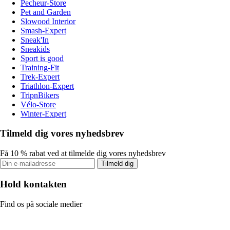
Pecheur-Store
Pet and Garden
Slowood Interior
Smash-Expert
Sneak'In
Sneakids
Sport is good
Training-Fit
Trek-Expert
Triathlon-Expert
TripnBikers
Vélo-Store
Winter-Expert
Tilmeld dig vores nyhedsbrev
Få 10 % rabat ved at tilmelde dig vores nyhedsbrev
Tilmeld dig
Hold kontakten
Find os på sociale medier