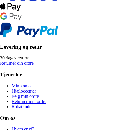
Levering og retur
30 dages returret
Returnér din ordre
Tjenester
Min konto
Hjælpecenter
Følg min ordre
Returnér min ordre
Rabatkoder
Om os
Hvem er vi?