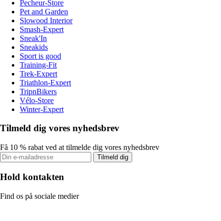
Pecheur-Store
Pet and Garden
Slowood Interior
Smash-Expert
Sneak'In
Sneakids
Sport is good
Training-Fit
Trek-Expert
Triathlon-Expert
TripnBikers
Vélo-Store
Winter-Expert
Tilmeld dig vores nyhedsbrev
Få 10 % rabat ved at tilmelde dig vores nyhedsbrev
Tilmeld dig
Hold kontakten
Find os på sociale medier