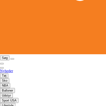
Søg
Nyheder
Tøj
Sko
NBA
Balloner
Udstyr
Sport USA
Lifestyle