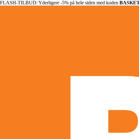
FLASH-TILBUD: Yderligere -5% på hele siden med koden
BASKE