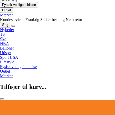
Fysisk vedligeholdelse
Outlet
Mærker
Kundeservice i Frankrig
Sikker betaling
Nem retur
Søg
Nyheder
Tøj
Sko
NBA
Balloner
Udstyr
Sport USA
Lifestyle
Fysisk vedligeholdelse
Outlet
Mærker
Tilføjer til kurv...