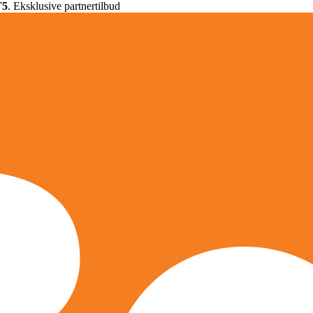
T5
. Eksklusive partnertilbud