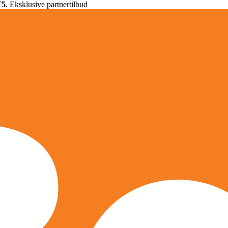
T5
. Eksklusive partnertilbud