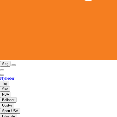
Søg
Nyheder
Tøj
Sko
NBA
Balloner
Udstyr
Sport USA
Lifestyle