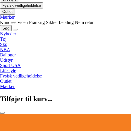
Fysisk vedligeholdelse
Outlet
Mærker
Kundeservice i Frankrig
Sikker betaling
Nem retur
Søg
Nyheder
Tøj
Sko
NBA
Balloner
Udstyr
Sport USA
Lifestyle
Fysisk vedligeholdelse
Outlet
Mærker
Tilføjer til kurv...