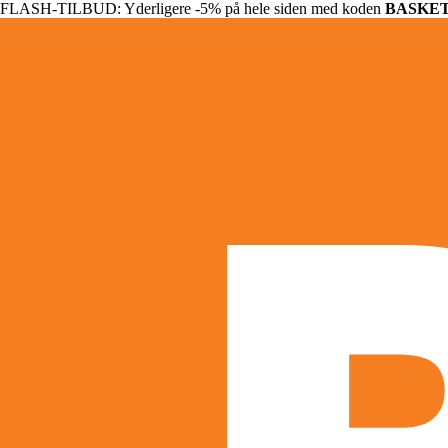
FLASH-TILBUD: Yderligere -5% på hele siden med koden
BASKE