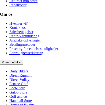
Returnér min ordre
Rabatkoder
Om os
Hvem er vi?
Kontakt os
Salgsbetingelser
Retur & refundering
Juridiske oplysninger
Betalingsmetoder
Priser og forsendelsesmuligheder
Fortrolighedserklæring
Vores butikker
Daily Bikers
Direct Running
Direct-Volley
Espace Golf
Foot-Store
Galop Store
Golf and co
Handball-Store
House of Rugby