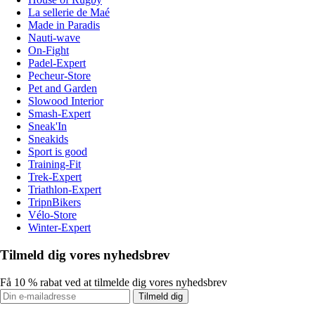
La sellerie de Maé
Made in Paradis
Nauti-wave
On-Fight
Padel-Expert
Pecheur-Store
Pet and Garden
Slowood Interior
Smash-Expert
Sneak'In
Sneakids
Sport is good
Training-Fit
Trek-Expert
Triathlon-Expert
TripnBikers
Vélo-Store
Winter-Expert
Tilmeld dig vores nyhedsbrev
Få 10 % rabat ved at tilmelde dig vores nyhedsbrev
Tilmeld dig