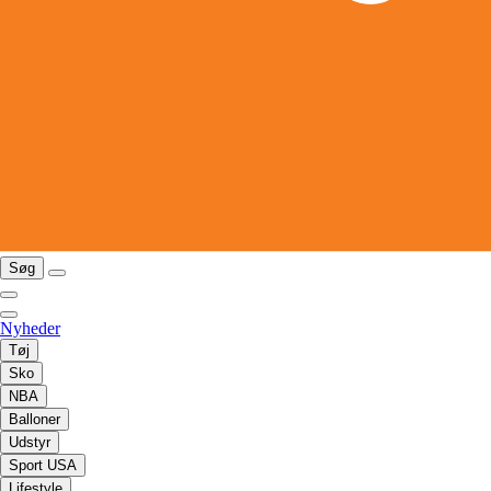
Søg
Nyheder
Tøj
Sko
NBA
Balloner
Udstyr
Sport USA
Lifestyle