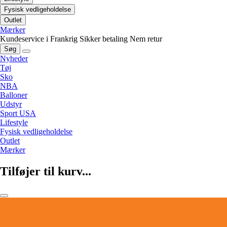
Fysisk vedligeholdelse
Outlet
Mærker
Kundeservice i Frankrig
Sikker betaling
Nem retur
Søg
Nyheder
Tøj
Sko
NBA
Balloner
Udstyr
Sport USA
Lifestyle
Fysisk vedligeholdelse
Outlet
Mærker
Tilføjer til kurv...