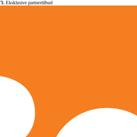
T5
. Eksklusive partnertilbud