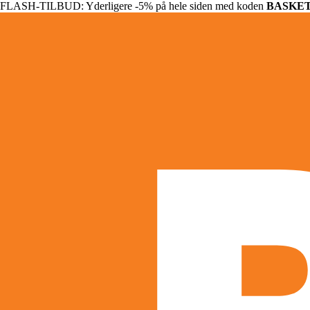
FLASH-TILBUD: Yderligere -5% på hele siden med koden
BASKE