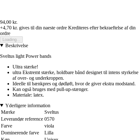
94,00 kr.
+4,70 kr.
gives til din naeste ordre
Krediteres efter bekraeftelse af din
ordre
Loading...
Beskrivelse
Sveltus light Power bands
Ultra stærke!
ultra Ekstremt stærke, holdbare bånd designet til intens styrkelse
af over- og underkroppen.
Ideelle til bænkpres og dødløft, hvor de giver ekstra modstand.
Kan også bruges med pull-up-stænger.
Materiale: latex.
Yderligere information
Mærke
Sveltus
Leverandør reference
0570
Farve
viola
Dominerende farve
Lilla
Køn
Unisex