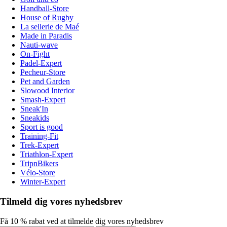
Handball-Store
House of Rugby
La sellerie de Maé
Made in Paradis
Nauti-wave
On-Fight
Padel-Expert
Pecheur-Store
Pet and Garden
Slowood Interior
Smash-Expert
Sneak'In
Sneakids
Sport is good
Training-Fit
Trek-Expert
Triathlon-Expert
TripnBikers
Vélo-Store
Winter-Expert
Tilmeld dig vores nyhedsbrev
Få 10 % rabat ved at tilmelde dig vores nyhedsbrev