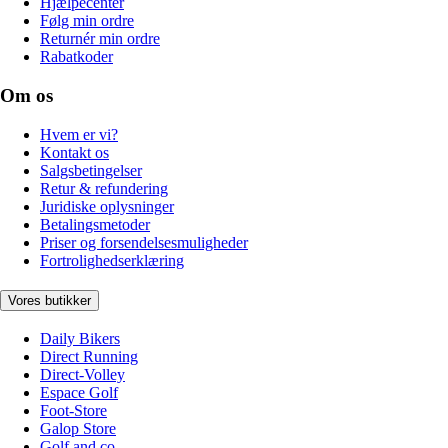
Hjælpecenter
Følg min ordre
Returnér min ordre
Rabatkoder
Om os
Hvem er vi?
Kontakt os
Salgsbetingelser
Retur & refundering
Juridiske oplysninger
Betalingsmetoder
Priser og forsendelsesmuligheder
Fortrolighedserklæring
Vores butikker
Daily Bikers
Direct Running
Direct-Volley
Espace Golf
Foot-Store
Galop Store
Golf and co