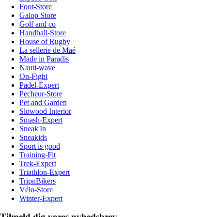
Foot-Store
Galop Store
Golf and co
Handball-Store
House of Rugby
La sellerie de Maé
Made in Paradis
Nauti-wave
On-Fight
Padel-Expert
Pecheur-Store
Pet and Garden
Slowood Interior
Smash-Expert
Sneak'In
Sneakids
Sport is good
Training-Fit
Trek-Expert
Triathlon-Expert
TripnBikers
Vélo-Store
Winter-Expert
Tilmeld dig vores nyhedsbrev