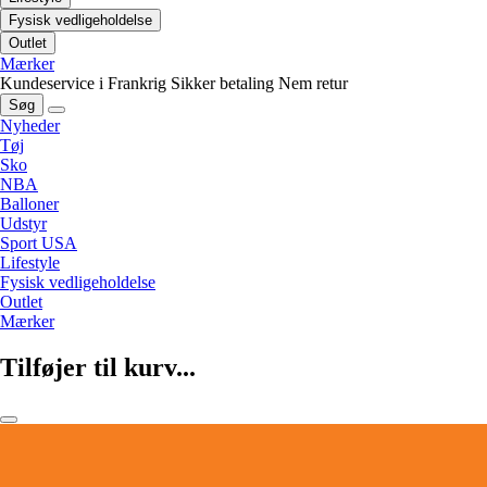
Fysisk vedligeholdelse
Outlet
Mærker
Kundeservice i Frankrig
Sikker betaling
Nem retur
Søg
Nyheder
Tøj
Sko
NBA
Balloner
Udstyr
Sport USA
Lifestyle
Fysisk vedligeholdelse
Outlet
Mærker
Tilføjer til kurv...