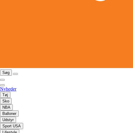
Søg
Nyheder
Tøj
Sko
NBA
Balloner
Udstyr
Sport USA
Lifestyle