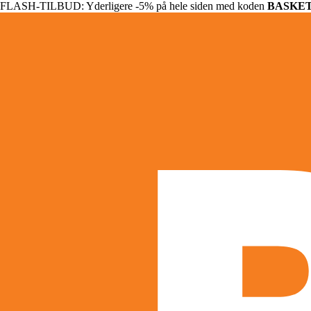
FLASH-TILBUD: Yderligere -5% på hele siden med koden
BASKE