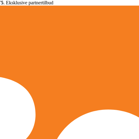
T5
. Eksklusive partnertilbud