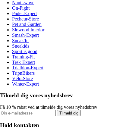
Nauti-wave
On-Fight
Padel-Expert
Pecheur-Store
Pet and Garden
Slowood Interior
Smash-Expert
Sneak'In
Sneakids
Sport is good
Training-Fit
Trek-Expert
Triathlon-Expert
TripnBikers
Vélo-Store
Winter-Expert
Tilmeld dig vores nyhedsbrev
Få 10 % rabat ved at tilmelde dig vores nyhedsbrev
Tilmeld dig
Hold kontakten