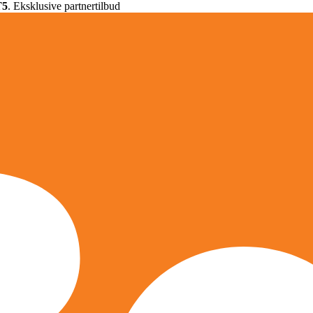
T5
. Eksklusive partnertilbud