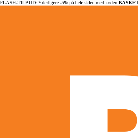
FLASH-TILBUD: Yderligere -5% på hele siden med koden
BASKE