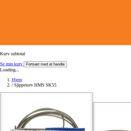
Kurv subtotal
Se min kurv
Fortsæt med at handle
Loading...
Hjem
/
Sjippetorv HMS SK55