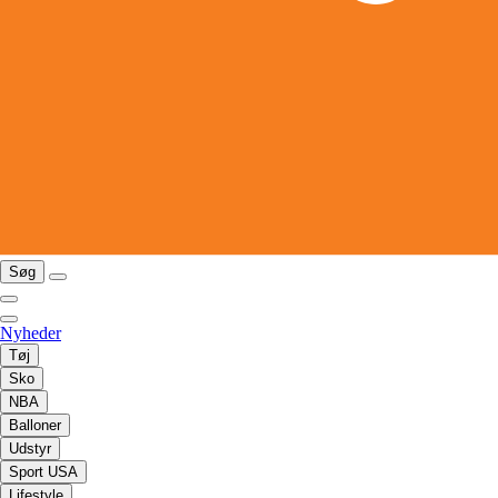
Søg
Nyheder
Tøj
Sko
NBA
Balloner
Udstyr
Sport USA
Lifestyle