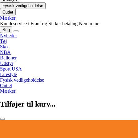
Fysisk vedligeholdelse
Outlet
Mærker
Kundeservice i Frankrig
Sikker betaling
Nem retur
Søg
Nyheder
Tøj
Sko
NBA
Balloner
Udstyr
Sport USA
Lifestyle
Fysisk vedligeholdelse
Outlet
Mærker
Tilføjer til kurv...