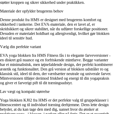
støtter kroppen og sikrer sikkerhed under praktikken.
Materiale der opfylder brugerens behov
Denne produkt fra HMS er designet med brugerens komfort og
sikkerhed i tankerne. Det EVA-materiale, den er lavet af, er
skridsikkert og sikrer stabilitet, når du udfører forskellige positioner.
Desuden er materialet holdbart og allergivenligt, hvilket gør blokken
ideel til sensitiv hud.
Vælg din perfekte variant
EVA yoga blokken fra HMS Fitness fås i to elegante farveversioner -
en diskret grå nuance og en forfriskende mintfarve. Begge varianter
har et minimalistisk, men iøjnefaldende design, der perfekt kombinerer
æstetik og funktionalitet. Den grå version af blokken udstråler ro og
klassisk stil, ideel til dem, der værdsætter neutrale og univerale farver.
Mintversionen tilføjer derimod friskhed og energi til din yogapraksis
og giver et farverigt pift til dit træningsudstyr.
Lav vægt og kompakt størrelse
Yoga blokken KJ02 fra HMS er det perfekte valg til gruppeklasser i
fitnesscentret og til individuel træning derhjemme. Dens lette design
betyder, at du kan tage den med dig, uanset hvor du ønsker at
praktisere yoga - i klassen, i parken eller på ferie. Det er et essentielt