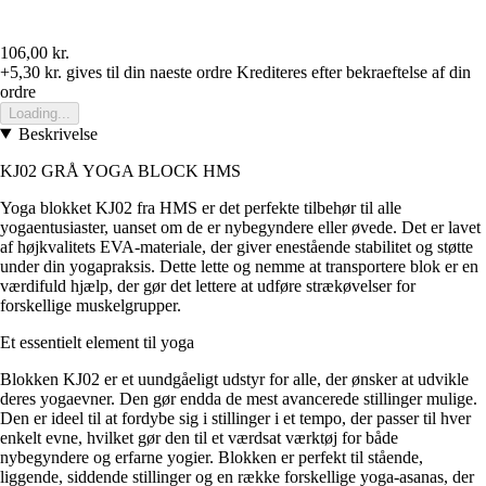
106,00 kr.
+5,30 kr.
gives til din naeste ordre
Krediteres efter bekraeftelse af din
ordre
Loading...
Beskrivelse
KJ02 GRÅ YOGA BLOCK HMS
Yoga blokket KJ02 fra HMS er det perfekte tilbehør til alle
yogaentusiaster, uanset om de er nybegyndere eller øvede. Det er lavet
af højkvalitets EVA-materiale, der giver enestående stabilitet og støtte
under din yogapraksis. Dette lette og nemme at transportere blok er en
værdifuld hjælp, der gør det lettere at udføre strækøvelser for
forskellige muskelgrupper.
Et essentielt element til yoga
Blokken KJ02 er et uundgåeligt udstyr for alle, der ønsker at udvikle
deres yogaevner. Den gør endda de mest avancerede stillinger mulige.
Den er ideel til at fordybe sig i stillinger i et tempo, der passer til hver
enkelt evne, hvilket gør den til et værdsat værktøj for både
nybegyndere og erfarne yogier. Blokken er perfekt til stående,
liggende, siddende stillinger og en række forskellige yoga-asanas, der