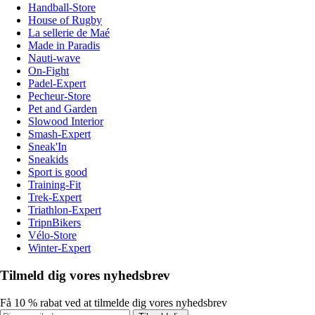
Handball-Store
House of Rugby
La sellerie de Maé
Made in Paradis
Nauti-wave
On-Fight
Padel-Expert
Pecheur-Store
Pet and Garden
Slowood Interior
Smash-Expert
Sneak'In
Sneakids
Sport is good
Training-Fit
Trek-Expert
Triathlon-Expert
TripnBikers
Vélo-Store
Winter-Expert
Tilmeld dig vores nyhedsbrev
Få 10 % rabat ved at tilmelde dig vores nyhedsbrev