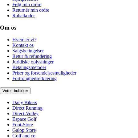
Følg min ordre
Returnér min ordre
Rabatkoder
Om os
Hvem er vi?
Kontakt os
Salgsbetingelser
Retur & refundering
Juridiske oplysninger
Betalingsmetoder
Priser og forsendelsesmuligheder
Fortrolighedserklæring
Vores butikker
Daily Bikers
Direct Running
Direct-Volley
Espace Golf
Foot-Store
Galop Store
Golf and co