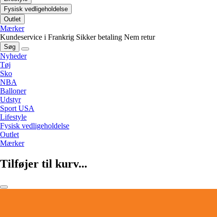
Fysisk vedligeholdelse
Outlet
Mærker
Kundeservice i Frankrig
Sikker betaling
Nem retur
Søg
Nyheder
Tøj
Sko
NBA
Balloner
Udstyr
Sport USA
Lifestyle
Fysisk vedligeholdelse
Outlet
Mærker
Tilføjer til kurv...