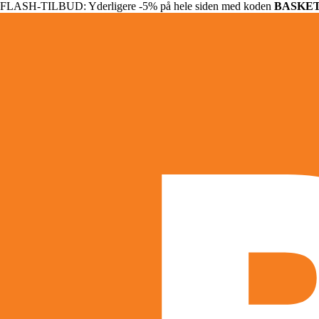
FLASH-TILBUD: Yderligere -5% på hele siden med koden
BASKE