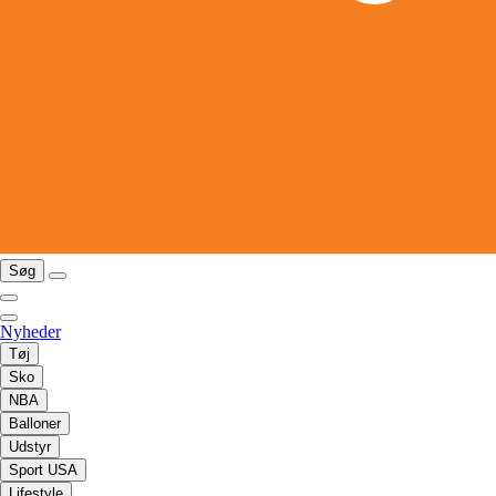
Søg
Nyheder
Tøj
Sko
NBA
Balloner
Udstyr
Sport USA
Lifestyle