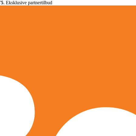
T5
. Eksklusive partnertilbud