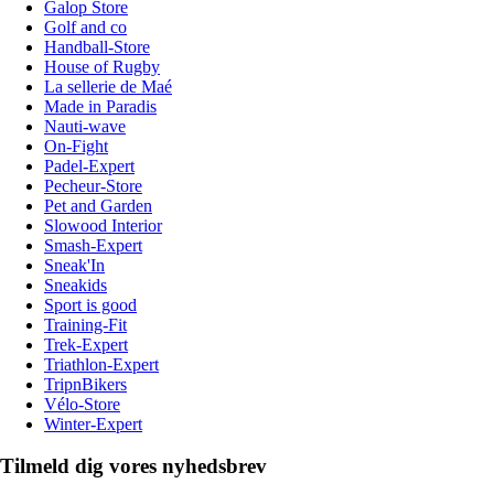
Galop Store
Golf and co
Handball-Store
House of Rugby
La sellerie de Maé
Made in Paradis
Nauti-wave
On-Fight
Padel-Expert
Pecheur-Store
Pet and Garden
Slowood Interior
Smash-Expert
Sneak'In
Sneakids
Sport is good
Training-Fit
Trek-Expert
Triathlon-Expert
TripnBikers
Vélo-Store
Winter-Expert
Tilmeld dig vores nyhedsbrev