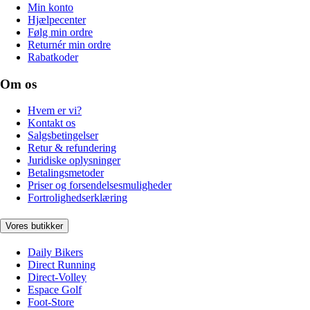
Min konto
Hjælpecenter
Følg min ordre
Returnér min ordre
Rabatkoder
Om os
Hvem er vi?
Kontakt os
Salgsbetingelser
Retur & refundering
Juridiske oplysninger
Betalingsmetoder
Priser og forsendelsesmuligheder
Fortrolighedserklæring
Vores butikker
Daily Bikers
Direct Running
Direct-Volley
Espace Golf
Foot-Store