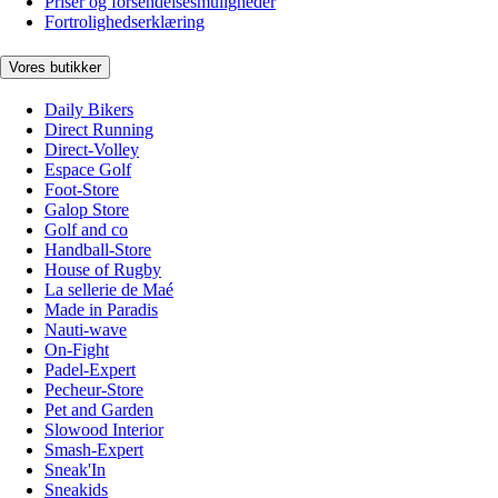
Priser og forsendelsesmuligheder
Fortrolighedserklæring
Vores butikker
Daily Bikers
Direct Running
Direct-Volley
Espace Golf
Foot-Store
Galop Store
Golf and co
Handball-Store
House of Rugby
La sellerie de Maé
Made in Paradis
Nauti-wave
On-Fight
Padel-Expert
Pecheur-Store
Pet and Garden
Slowood Interior
Smash-Expert
Sneak'In
Sneakids