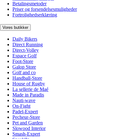
Betalingsmetoder
Priser og forsendelsesmuligheder
Fortrolighedserklæring
Vores butikker
Daily Bikers
Direct Running
Direct-Volley
Espace Golf
Foot-Store
Galop Store
Golf and co
Handball-Store
House of Rugby
La sellerie de Maé
Made in Paradis
Nauti-wave
On-Fight
Padel-Expert
Pecheur-Store
Pet and Garden
Slowood Interior
Smash-Expert