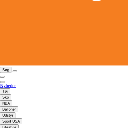
Søg
Nyheder
Tøj
Sko
NBA
Balloner
Udstyr
Sport USA
Lifestyle