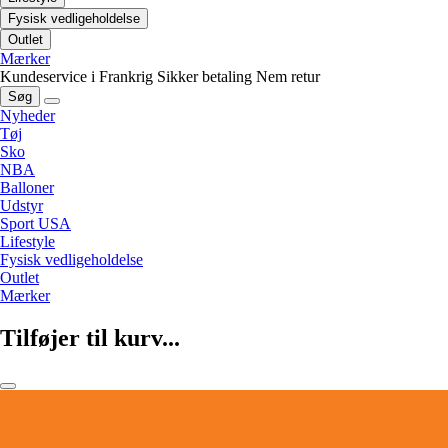
Fysisk vedligeholdelse
Outlet
Mærker
Kundeservice i Frankrig
Sikker betaling
Nem retur
Søg
Nyheder
Tøj
Sko
NBA
Balloner
Udstyr
Sport USA
Lifestyle
Fysisk vedligeholdelse
Outlet
Mærker
Tilføjer til kurv...