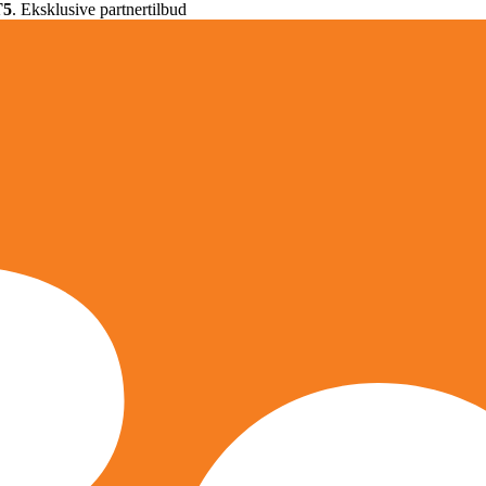
T5
. Eksklusive partnertilbud