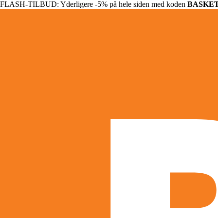
FLASH-TILBUD: Yderligere -5% på hele siden med koden
BASKE