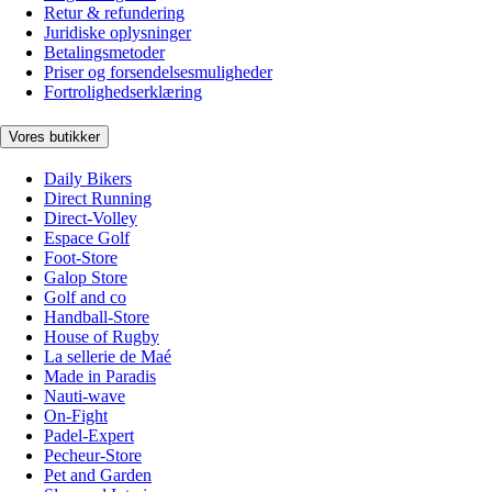
Retur & refundering
Juridiske oplysninger
Betalingsmetoder
Priser og forsendelsesmuligheder
Fortrolighedserklæring
Vores butikker
Daily Bikers
Direct Running
Direct-Volley
Espace Golf
Foot-Store
Galop Store
Golf and co
Handball-Store
House of Rugby
La sellerie de Maé
Made in Paradis
Nauti-wave
On-Fight
Padel-Expert
Pecheur-Store
Pet and Garden