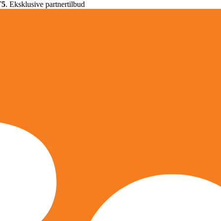
T5
. Eksklusive partnertilbud