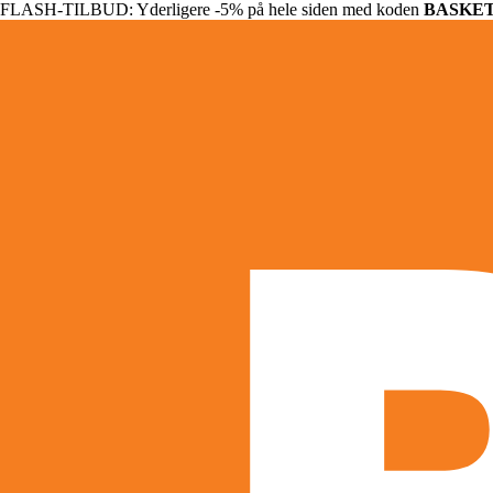
FLASH-TILBUD: Yderligere -5% på hele siden med koden
BASKE