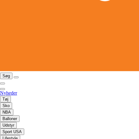
Søg
Nyheder
Tøj
Sko
NBA
Balloner
Udstyr
Sport USA
Lifestyle