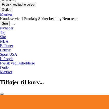
Fysisk vedligeholdelse
Outlet
Mærker
Kundeservice i Frankrig
Sikker betaling
Nem retur
Søg
Nyheder
Tøj
Sko
NBA
Balloner
Udstyr
Sport USA
Lifestyle
Fysisk vedligeholdelse
Outlet
Mærker
Tilføjer til kurv...