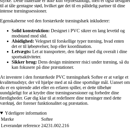
styrke. Dette materiale er ikke kun vejrbestandigt, men er også designet
til at tåle gentagne stød, hvilket gør det til en pålidelig partner til dine
intense træningssessioner.
Egenskaberne ved den forstærkede træningshæk inkluderer:
Solid konstruktion:
Designet i PVC sikrer en lang levetid og
modstand mod slid.
Alsidighed:
Velegnet til forskellige typer træning, hvad enten
det er til løbeøvelser, hop eller koordination.
Letvægts:
Let at transportere, den følger med dig overalt i dine
sportsaktiviteter.
Sikker brug:
Dens design minimerer risici under træning, så du
kan fokusere på dine præstationer.
At investere i den forstærkede PVC træningshæk Softee er at vælge et
kvalitetsudstyr, der vil hjælpe med at nå dine sportslige mål. Uanset om
du er en spirende atlet eller en erfaren spiller, er dette tilbehør
uundgåeligt for at krydre dine træningssessioner og forbedre dine
færdigheder. Gør dig klar til at redefinere dine træninger med dette
værktøj, der forener funktionalitet og præstation.
Yderligere information
Mærke
Softee
Leverandør reference
24231.002.216