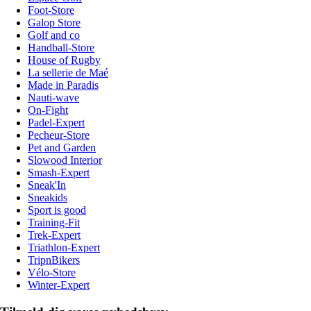
Foot-Store
Galop Store
Golf and co
Handball-Store
House of Rugby
La sellerie de Maé
Made in Paradis
Nauti-wave
On-Fight
Padel-Expert
Pecheur-Store
Pet and Garden
Slowood Interior
Smash-Expert
Sneak'In
Sneakids
Sport is good
Training-Fit
Trek-Expert
Triathlon-Expert
TripnBikers
Vélo-Store
Winter-Expert