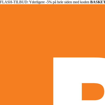
FLASH-TILBUD: Yderligere -5% på hele siden med koden
BASKE