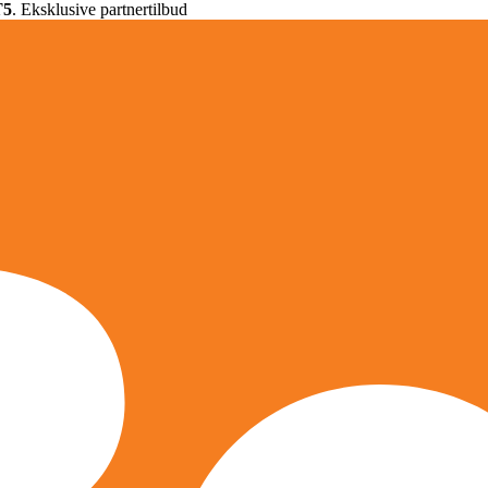
T5
. Eksklusive partnertilbud