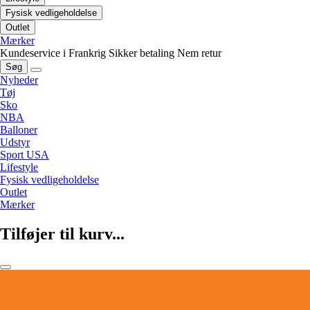
Fysisk vedligeholdelse
Outlet
Mærker
Kundeservice i Frankrig
Sikker betaling
Nem retur
Søg
Nyheder
Tøj
Sko
NBA
Balloner
Udstyr
Sport USA
Lifestyle
Fysisk vedligeholdelse
Outlet
Mærker
Tilføjer til kurv...