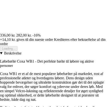
336,00 kr.
282,00 kr.
-16%
+14,10 kr.
gives til din naeste ordre
Krediteres efter bekraeftelse af din
ordre
Loading...
Beskrivelse
Løbebælte Coxa WB1 - Det perfekte bælte til løbere og aktive
personer
Coxa WB1 er et af de mest populære løbebælter på markedet, rost af
professionelle atleter og hverdagens løbere. Dens design uden
hoppende bevægelser og ultralette konstruktion gør det til det oplagte
valg for enhver, der søger komfort og ydeevne under deres løb. Med
en simpel Velcro-lukning og reflekterende detaljer for øget synlighed
og optimal sikkerhed, er dette løbebælte designet til at præstere sit
bedste, både dag og nat.