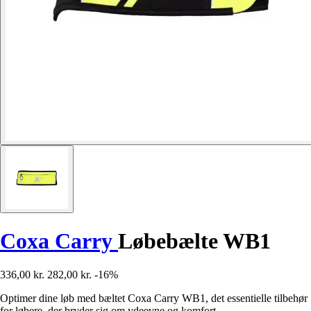
Coxa Carry
Løbebælte WB1
336,00 kr.
282,00 kr.
-16%
Optimer dine løb med bæltet Coxa Carry WB1, det essentielle tilbehør
for løbere, der bryder sig om ydeevne og komfort.