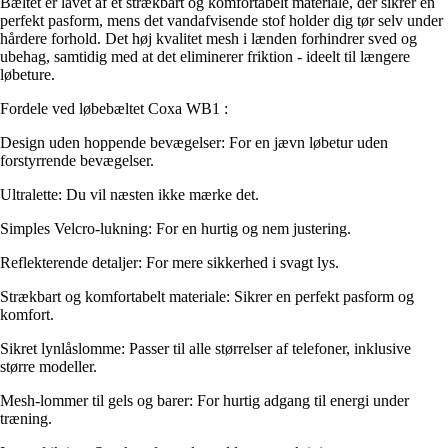
Bæltet er lavet af et strækbart og komfortabelt materiale, der sikrer en
perfekt pasform, mens det vandafvisende stof holder dig tør selv under
hårdere forhold. Det høj kvalitet mesh i lænden forhindrer sved og
ubehag, samtidig med at det eliminerer friktion - ideelt til længere
løbeture.
Fordele ved løbebæltet Coxa WB1 :
Design uden hoppende bevægelser: For en jævn løbetur uden
forstyrrende bevægelser.
Ultralette: Du vil næsten ikke mærke det.
Simples Velcro-lukning: For en hurtig og nem justering.
Reflekterende detaljer: For mere sikkerhed i svagt lys.
Strækbart og komfortabelt materiale: Sikrer en perfekt pasform og
komfort.
Sikret lynlåslomme: Passer til alle størrelser af telefoner, inklusive
større modeller.
Mesh-lommer til gels og barer: For hurtig adgang til energi under
træning.