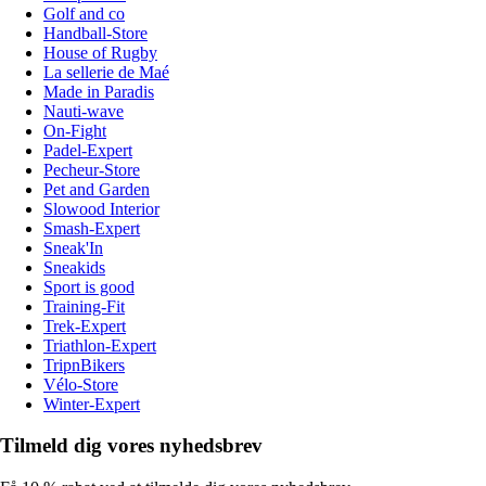
Golf and co
Handball-Store
House of Rugby
La sellerie de Maé
Made in Paradis
Nauti-wave
On-Fight
Padel-Expert
Pecheur-Store
Pet and Garden
Slowood Interior
Smash-Expert
Sneak'In
Sneakids
Sport is good
Training-Fit
Trek-Expert
Triathlon-Expert
TripnBikers
Vélo-Store
Winter-Expert
Tilmeld dig vores nyhedsbrev