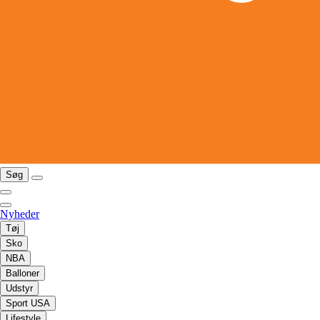
Søg
Nyheder
Tøj
Sko
NBA
Balloner
Udstyr
Sport USA
Lifestyle