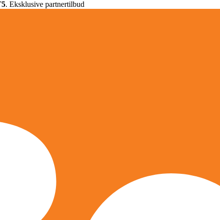
T5
. Eksklusive partnertilbud