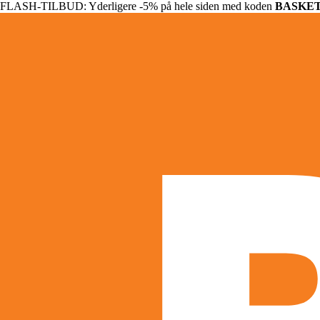
FLASH-TILBUD: Yderligere -5% på hele siden med koden
BASKE