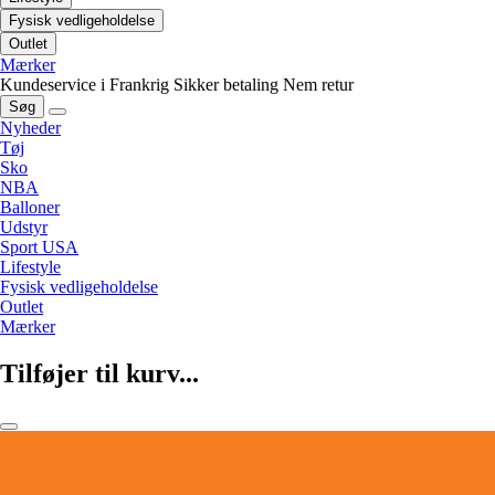
Fysisk vedligeholdelse
Outlet
Mærker
Kundeservice i Frankrig
Sikker betaling
Nem retur
Søg
Nyheder
Tøj
Sko
NBA
Balloner
Udstyr
Sport USA
Lifestyle
Fysisk vedligeholdelse
Outlet
Mærker
Tilføjer til kurv...