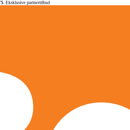
T5
. Eksklusive partnertilbud