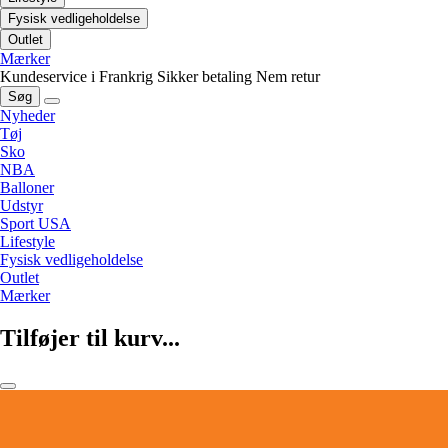
Fysisk vedligeholdelse
Outlet
Mærker
Kundeservice i Frankrig
Sikker betaling
Nem retur
Søg
Nyheder
Tøj
Sko
NBA
Balloner
Udstyr
Sport USA
Lifestyle
Fysisk vedligeholdelse
Outlet
Mærker
Tilføjer til kurv...