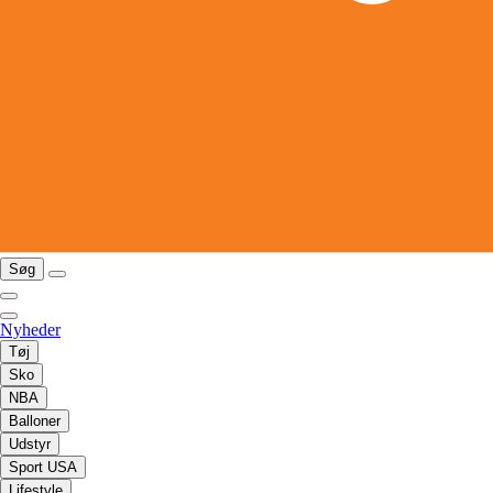
Søg
Nyheder
Tøj
Sko
NBA
Balloner
Udstyr
Sport USA
Lifestyle