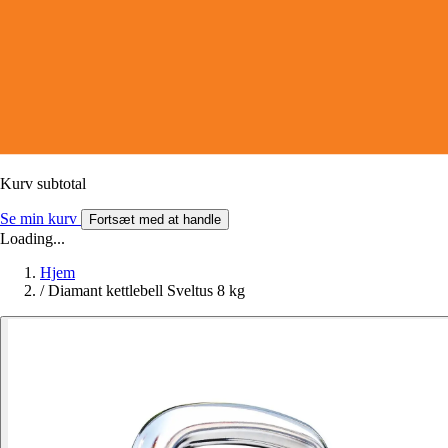
Kurv subtotal
Se min kurv
Fortsæt med at handle
Loading...
Hjem
/
Diamant kettlebell Sveltus 8 kg