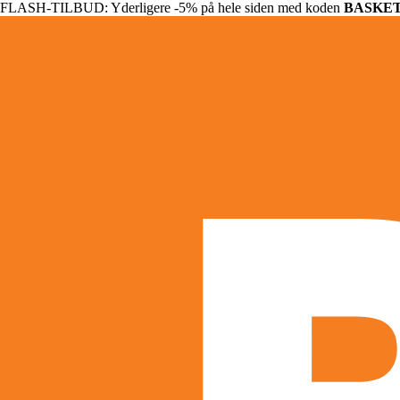
FLASH-TILBUD: Yderligere -5% på hele siden med koden
BASKE