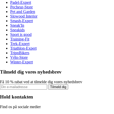
Padel-Expert
Pecheur-Store
Pet and Garden
Slowood Interior
Smash-Expert
Sneak'In
Sneakids
Sport is good
Training-Fit
Trek-Expert
Triathlon-Expert
TripnBikers
Vélo-Store
Winter-Expert
Tilmeld dig vores nyhedsbrev
Få 10 % rabat ved at tilmelde dig vores nyhedsbrev
Tilmeld dig
Hold kontakten
Find os på sociale medier