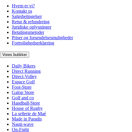
Hvem er vi?
Kontakt os
Salgsbetingelser
Retur & refundering
Juridiske oplysninger
Betalingsmetoder
Priser og forsendelsesmuligheder
Fortrolighedserklæring
Vores butikker
Daily Bikers
Direct Running
Direct-Volley
Espace Golf
Foot-Store
Galop Store
Golf and co
Handball-Store
House of Rugby
La sellerie de Maé
Made in Paradis
Nauti-wave
On-Fight