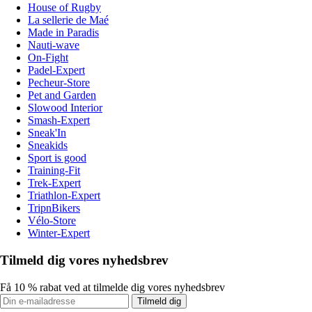
House of Rugby
La sellerie de Maé
Made in Paradis
Nauti-wave
On-Fight
Padel-Expert
Pecheur-Store
Pet and Garden
Slowood Interior
Smash-Expert
Sneak'In
Sneakids
Sport is good
Training-Fit
Trek-Expert
Triathlon-Expert
TripnBikers
Vélo-Store
Winter-Expert
Tilmeld dig vores nyhedsbrev
Få 10 % rabat ved at tilmelde dig vores nyhedsbrev
Tilmeld dig