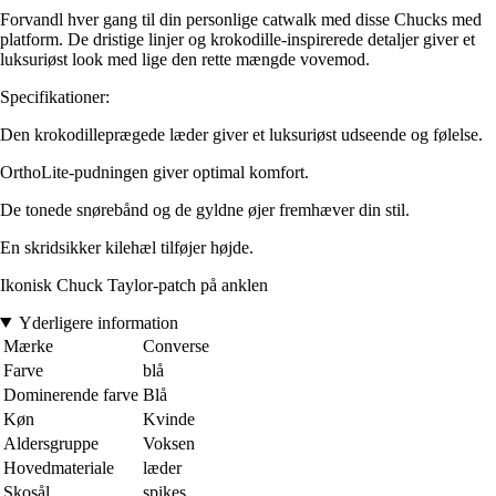
Forvandl hver gang til din personlige catwalk med disse Chucks med
platform. De dristige linjer og krokodille-inspirerede detaljer giver et
luksuriøst look med lige den rette mængde vovemod.
Specifikationer:
Den krokodilleprægede læder giver et luksuriøst udseende og følelse.
OrthoLite-pudningen giver optimal komfort.
De tonede snørebånd og de gyldne øjer fremhæver din stil.
En skridsikker kilehæl tilføjer højde.
Ikonisk Chuck Taylor-patch på anklen
Yderligere information
Mærke
Converse
Farve
blå
Dominerende farve
Blå
Køn
Kvinde
Aldersgruppe
Voksen
Hovedmateriale
læder
Skosål
spikes