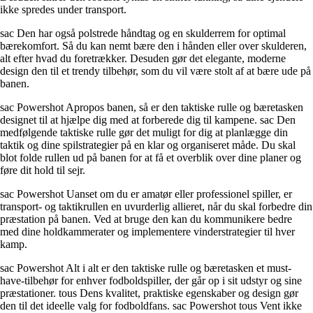
ikke spredes under transport.
sac Den har også polstrede håndtag og en skulderrem for optimal
bærekomfort. Så du kan nemt bære den i hånden eller over skulderen,
alt efter hvad du foretrækker. Desuden gør det elegante, moderne
design den til et trendy tilbehør, som du vil være stolt af at bære ude på
banen.
sac Powershot Apropos banen, så er den taktiske rulle og bæretasken
designet til at hjælpe dig med at forberede dig til kampene. sac Den
medfølgende taktiske rulle gør det muligt for dig at planlægge din
taktik og dine spilstrategier på en klar og organiseret måde. Du skal
blot folde rullen ud på banen for at få et overblik over dine planer og
føre dit hold til sejr.
sac Powershot Uanset om du er amatør eller professionel spiller, er
transport- og taktikrullen en uvurderlig allieret, når du skal forbedre din
præstation på banen. Ved at bruge den kan du kommunikere bedre
med dine holdkammerater og implementere vinderstrategier til hver
kamp.
sac Powershot Alt i alt er den taktiske rulle og bæretasken et must-
have-tilbehør for enhver fodboldspiller, der går op i sit udstyr og sine
præstationer. tous Dens kvalitet, praktiske egenskaber og design gør
den til det ideelle valg for fodboldfans. sac Powershot tous Vent ikke