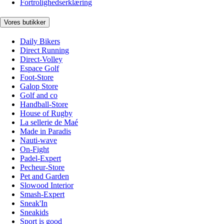
Fortrolighedserklæring
Vores butikker
Daily Bikers
Direct Running
Direct-Volley
Espace Golf
Foot-Store
Galop Store
Golf and co
Handball-Store
House of Rugby
La sellerie de Maé
Made in Paradis
Nauti-wave
On-Fight
Padel-Expert
Pecheur-Store
Pet and Garden
Slowood Interior
Smash-Expert
Sneak'In
Sneakids
Sport is good