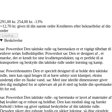
291,00 kr.
254,00 kr.
-13%
+12,70 kr.
gives til din naeste ordre
Krediteres efter bekraeftelse af din
ordre
Loading...
Beskrivelse
sac Powershot Den taktiske rulle og bæretasken er et vigtigt tilbehør til
enhver seriøs fodboldspiller. Powershot sac Den er designet af , et
mærke, der er kendt for sine kvalitetsprodukter, og er perfekt til at
transportere og beskytte din taktiske rulle under træning og kamp.
sac Powershotautres Den er specielt designet til at holde den taktiske
rulle, men kan også bruges til at bære udstyr som klamper, ekstra
undertøj eller en flaske vand. sac Med sine ideelle dimensioner giver
den dig mulighed for at opbevare alt på ét sted og holde din sportstaske
fri for rod.
sac Powershot Den taktiske rulle- og bæretaske er lavet af materialer af
høj kvalitet og er robust og holdbar. Den kan modstå slag og barske
forhold i felten og giver optimal beskyttelse af din taktiske rulle.
Desuden sikrer den robuste lynlås en sikker lukning, så dine ejendele