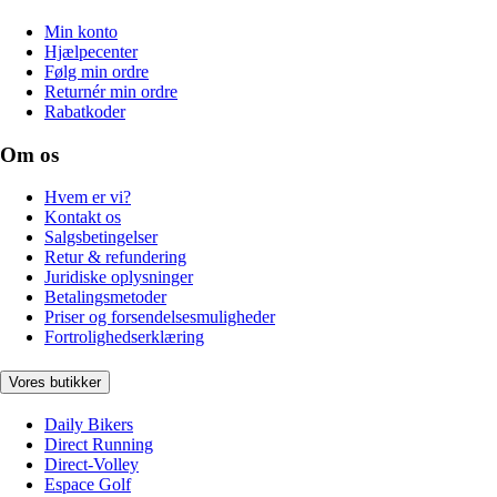
Min konto
Hjælpecenter
Følg min ordre
Returnér min ordre
Rabatkoder
Om os
Hvem er vi?
Kontakt os
Salgsbetingelser
Retur & refundering
Juridiske oplysninger
Betalingsmetoder
Priser og forsendelsesmuligheder
Fortrolighedserklæring
Vores butikker
Daily Bikers
Direct Running
Direct-Volley
Espace Golf