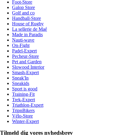
Foot-Store
Galop Store
Golf and co
Handball-Store
House of Rugby
La sellerie de Maé
Made in Paradis
Nauti-wave
On-Fight
Padel-Expert
Pecheur-Store
Pet and Garden
Slowood Interior
Smash-Expert
Sneak'In
Sneakids
Sport is good
Training-Fit
Trek-Expert
Triathlon-Expert
TripnBikers
Vélo-Store
Winter-Expert
Tilmeld dig vores nyhedsbrev