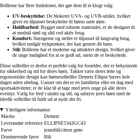
Brillerne har flere funktioner, der gør dem til et klogt valg:
UV-beskyttelse:
De blokerer UVA- og UVB-stråler, hvilket
giver en tilpasset beskyttelse til børns sarte øjne.
Holdbarhed:
Bygget med robuste materialer, er de designet til
at modstå stød og slid ved aktiv brug.
Komfort:
Stængerne og stellet er tilpasset til langvarig brug,
hvilket undgår trykpunkter, der kan genere dit barn.
Stil:
Brillerne har et moderne og attraktivt design, hvilket giver
de unge mulighed for at se godt ud, mens de er beskyttede.
Disse solbriller er derfor et perfekt valg for forældre, der er bekymrede
for sikkerhed og stil for deres børn. Takket være deres lette og
ergonomiske design kan børnesolbriller Demetz Ellipse bæres hele
dagen uden ubehag. Uanset om det er en familietur eller en dag med
sportsaktiviteter, er de klar til at tage med jeres unge på alle deres
eventyr. Vælg for fred i sindet og stil, og udstyre jeres børn med de
ideelle solbriller til fuldt ud at nyde det fri.
Yderligere information
Mærke
Demetz
Leverandør reference
ELLIPSE5342GC43
Farve
jeansblå/citron grøn
Dominerende farve
Blå