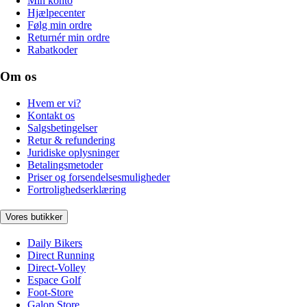
Min konto
Hjælpecenter
Følg min ordre
Returnér min ordre
Rabatkoder
Om os
Hvem er vi?
Kontakt os
Salgsbetingelser
Retur & refundering
Juridiske oplysninger
Betalingsmetoder
Priser og forsendelsesmuligheder
Fortrolighedserklæring
Vores butikker
Daily Bikers
Direct Running
Direct-Volley
Espace Golf
Foot-Store
Galop Store