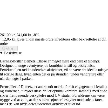
261,00 kr.
241,00 kr.
-8%
+12,05 kr.
gives til din naeste ordre
Krediteres efter bekraeftelse af din
ordre
Loading...
Beskrivelse
Børnesolbriller Demetz Ellipse er meget mere end bare et tilbehør.
Designet til unge eventyrere, de kombinerer stil og beskyttelse.
Perfekte til en række udendørs aktiviteter, vil de være det ideelle udstyr
til solrige dage, hvad enten det er på stranden, under vandreture eller
når der leges i parken.
Fremstillet af Demetz, et anerkendt mærke for sit engagement i kvalitet
og sikkerhed, tilbyder disse briller optimal komfort, samtidig med at de
sikrer fremragende beskyttelse mod UV-stråler. Forældrene kan være
trygge ved at vide, at deres børns øjne er beskyttet mod solens farer,
mens de kan nyde deres udendørs aktiviteter fuldt ud.