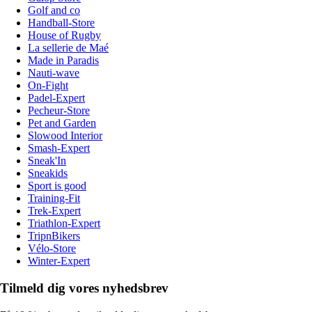
Golf and co
Handball-Store
House of Rugby
La sellerie de Maé
Made in Paradis
Nauti-wave
On-Fight
Padel-Expert
Pecheur-Store
Pet and Garden
Slowood Interior
Smash-Expert
Sneak'In
Sneakids
Sport is good
Training-Fit
Trek-Expert
Triathlon-Expert
TripnBikers
Vélo-Store
Winter-Expert
Tilmeld dig vores nyhedsbrev