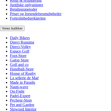
Retur & refundering
Juridiske oplysninger
Betalingsmetoder
Priser og forsendelsesmuligheder
Fortrolighedserklæring
Vores butikker
Daily Bikers
Direct Running
Direct-Volley
Espace Golf
Foot-Store
Galop Store
Golf and co
Handball-Store
House of Rugby
La sellerie de Maé
Made in Paradis
Nauti-wave
On-Fight
Padel-Expert
Pecheur-Store
Pet and Garden
Slowood Interior