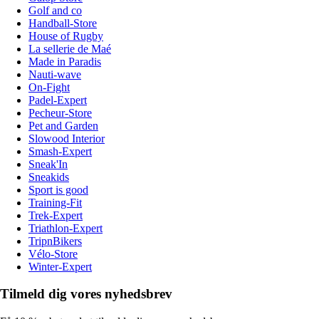
Golf and co
Handball-Store
House of Rugby
La sellerie de Maé
Made in Paradis
Nauti-wave
On-Fight
Padel-Expert
Pecheur-Store
Pet and Garden
Slowood Interior
Smash-Expert
Sneak'In
Sneakids
Sport is good
Training-Fit
Trek-Expert
Triathlon-Expert
TripnBikers
Vélo-Store
Winter-Expert
Tilmeld dig vores nyhedsbrev