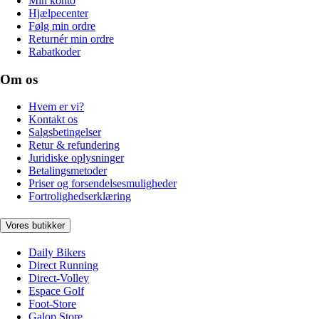
Min konto
Hjælpecenter
Følg min ordre
Returnér min ordre
Rabatkoder
Om os
Hvem er vi?
Kontakt os
Salgsbetingelser
Retur & refundering
Juridiske oplysninger
Betalingsmetoder
Priser og forsendelsesmuligheder
Fortrolighedserklæring
Vores butikker
Daily Bikers
Direct Running
Direct-Volley
Espace Golf
Foot-Store
Galop Store