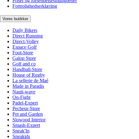
Priser og forsendelsesmuligheder
Fortrolighedserklæring
Vores butikker
Daily Bikers
Direct Running
Direct-Volley
Espace Golf
Foot-Store
Galop Store
Golf and co
Handball-Store
House of Rugby
La sellerie de Maé
Made in Paradis
Nauti-wave
On-Fight
Padel-Expert
Pecheur-Store
Pet and Garden
Slowood Interior
Smash-Expert
Sneak'In
Sneakids