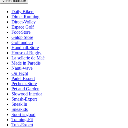
Vores butikker
Daily Bikers
Direct Running
Direct-Volley
Espace Golf
Foot-Store
Galop Store
Golf and co
Handball-Store
House of Rugby
La sellerie de Maé
Made in Paradis
Nauti-wave
On-Fight
Padel-Expert
Pecheur-Store
Pet and Garden
Slowood Interior
Smash-Expert
Sneak'In
Sneakids
Sport is good
Training-Fit
Trek-Expert