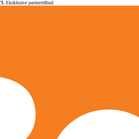
T5
. Eksklusive partnertilbud