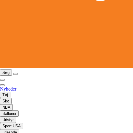
Søg
Nyheder
Tøj
Sko
NBA
Balloner
Udstyr
Sport USA
Lifestyle