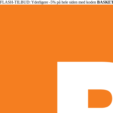
FLASH-TILBUD: Yderligere -5% på hele siden med koden
BASKE