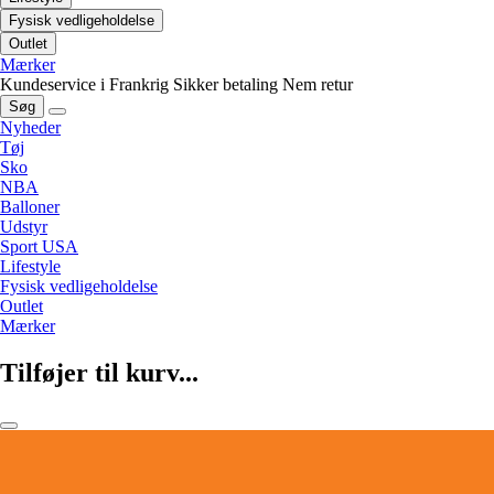
Fysisk vedligeholdelse
Outlet
Mærker
Kundeservice i Frankrig
Sikker betaling
Nem retur
Søg
Nyheder
Tøj
Sko
NBA
Balloner
Udstyr
Sport USA
Lifestyle
Fysisk vedligeholdelse
Outlet
Mærker
Tilføjer til kurv...