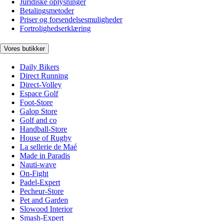
Juridiske oplysninger
Betalingsmetoder
Priser og forsendelsesmuligheder
Fortrolighedserklæring
Vores butikker
Daily Bikers
Direct Running
Direct-Volley
Espace Golf
Foot-Store
Galop Store
Golf and co
Handball-Store
House of Rugby
La sellerie de Maé
Made in Paradis
Nauti-wave
On-Fight
Padel-Expert
Pecheur-Store
Pet and Garden
Slowood Interior
Smash-Expert