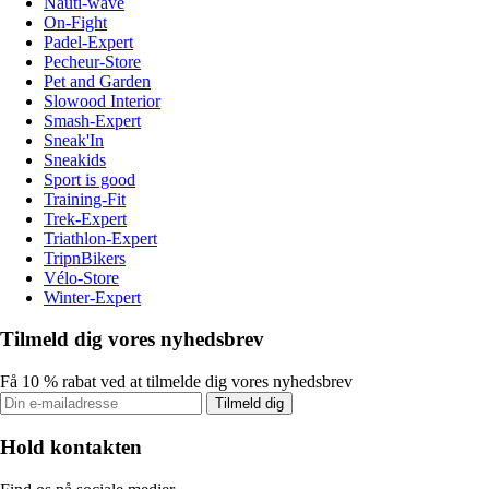
Nauti-wave
On-Fight
Padel-Expert
Pecheur-Store
Pet and Garden
Slowood Interior
Smash-Expert
Sneak'In
Sneakids
Sport is good
Training-Fit
Trek-Expert
Triathlon-Expert
TripnBikers
Vélo-Store
Winter-Expert
Tilmeld dig vores nyhedsbrev
Få 10 % rabat ved at tilmelde dig vores nyhedsbrev
Tilmeld dig
Hold kontakten