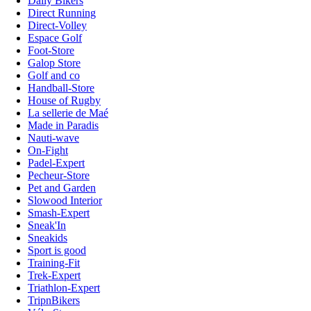
Daily Bikers
Direct Running
Direct-Volley
Espace Golf
Foot-Store
Galop Store
Golf and co
Handball-Store
House of Rugby
La sellerie de Maé
Made in Paradis
Nauti-wave
On-Fight
Padel-Expert
Pecheur-Store
Pet and Garden
Slowood Interior
Smash-Expert
Sneak'In
Sneakids
Sport is good
Training-Fit
Trek-Expert
Triathlon-Expert
TripnBikers