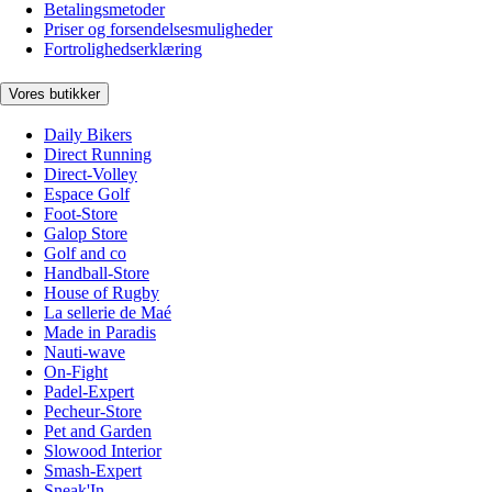
Betalingsmetoder
Priser og forsendelsesmuligheder
Fortrolighedserklæring
Vores butikker
Daily Bikers
Direct Running
Direct-Volley
Espace Golf
Foot-Store
Galop Store
Golf and co
Handball-Store
House of Rugby
La sellerie de Maé
Made in Paradis
Nauti-wave
On-Fight
Padel-Expert
Pecheur-Store
Pet and Garden
Slowood Interior
Smash-Expert
Sneak'In