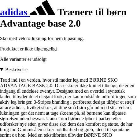
adidas
Trænere til børn
Advantage base 2.0
Sko med velcro-lukning for nem tilpasning.
Produktet er ikke tilgængeligt
Alle varianter er udsolgt
Beskrivelse
Træd ind i en verden, hvor stil møder leg med BØRNE SKO
ADVANTAGE BASE 2.0. Disse sko er ikke kun et tilbehør, de er en
indgang til endeløse eventyr. Designet med en overdel i syntetisk
læder, tilbyder de et elegant look, der kan modstå de udfordringer, som
aktiv leg bringer. 3-Stripes branding i perforeret design tilføjer et strejf
af arv adidas, hvilket sikrer, at dine små børn går ud med stil. Velcro-
lukningen gør det nemt at tage skoene på, så børnene kan tilpasse
størrelsen uden besvær. Uanset om børnene løber i parken eller
udforsker nye stier, giver disse sko dem den komfort og støtte, de har
brug for. Gummisålen sikrer holdbarhed og greb, ideelt til spontane
sprint og hop. Med en tekstilforing tilbyder BØRNE SKO