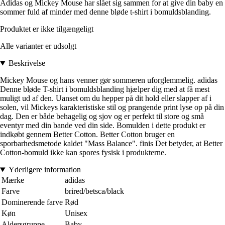
Adidas og Mickey Mouse har slået sig sammen for at give din baby en
sommer fuld af minder med denne bløde t-shirt i bomuldsblanding.
Produktet er ikke tilgængeligt
Alle varianter er udsolgt
Beskrivelse
Mickey Mouse og hans venner gør sommeren uforglemmelig. adidas
Denne bløde T-shirt i bomuldsblanding hjælper dig med at få mest
muligt ud af den. Uanset om du hepper på dit hold eller slapper af i
solen, vil Mickeys karakteristiske stil og prangende print lyse op på din
dag. Den er både behagelig og sjov og er perfekt til store og små
eventyr med din bande ved din side. Bomulden i dette produkt er
indkøbt gennem Better Cotton. Better Cotton bruger en
sporbarhedsmetode kaldet "Mass Balance". finis Det betyder, at Better
Cotton-bomuld ikke kan spores fysisk i produkterne.
Yderligere information
Mærke
adidas
Farve
brired/betsca/black
Dominerende farve
Rød
Køn
Unisex
Aldersgruppe
Baby