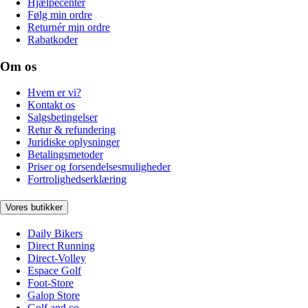
Hjælpecenter
Følg min ordre
Returnér min ordre
Rabatkoder
Om os
Hvem er vi?
Kontakt os
Salgsbetingelser
Retur & refundering
Juridiske oplysninger
Betalingsmetoder
Priser og forsendelsesmuligheder
Fortrolighedserklæring
Vores butikker
Daily Bikers
Direct Running
Direct-Volley
Espace Golf
Foot-Store
Galop Store
Golf and co