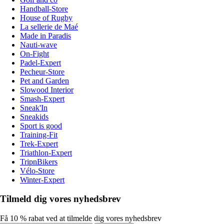
Handball-Store
House of Rugby
La sellerie de Maé
Made in Paradis
Nauti-wave
On-Fight
Padel-Expert
Pecheur-Store
Pet and Garden
Slowood Interior
Smash-Expert
Sneak'In
Sneakids
Sport is good
Training-Fit
Trek-Expert
Triathlon-Expert
TripnBikers
Vélo-Store
Winter-Expert
Tilmeld dig vores nyhedsbrev
Få 10 % rabat ved at tilmelde dig vores nyhedsbrev