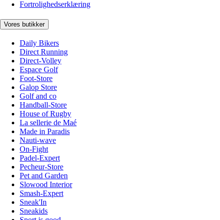
Fortrolighedserklæring
Vores butikker
Daily Bikers
Direct Running
Direct-Volley
Espace Golf
Foot-Store
Galop Store
Golf and co
Handball-Store
House of Rugby
La sellerie de Maé
Made in Paradis
Nauti-wave
On-Fight
Padel-Expert
Pecheur-Store
Pet and Garden
Slowood Interior
Smash-Expert
Sneak'In
Sneakids
Sport is good