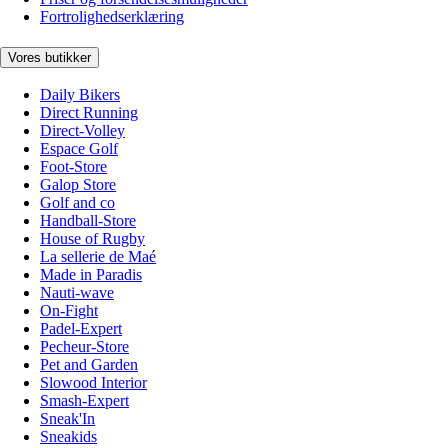
Fortrolighedserklæring
Vores butikker
Daily Bikers
Direct Running
Direct-Volley
Espace Golf
Foot-Store
Galop Store
Golf and co
Handball-Store
House of Rugby
La sellerie de Maé
Made in Paradis
Nauti-wave
On-Fight
Padel-Expert
Pecheur-Store
Pet and Garden
Slowood Interior
Smash-Expert
Sneak'In
Sneakids