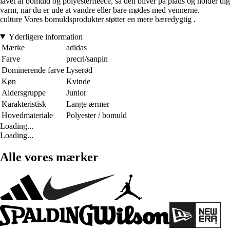
lavet af bomuld og polyesterfleece, så den bliver på plads og holder dig
varm, når du er ude at vandre eller bare mødes med vennerne.
culture Vores bomuldsprodukter støtter en mere bæredygtig .
Yderligere information
Mærke
adidas
Farve
precri/sanpin
Dominerende farve
Lyserød
Køn
Kvinde
Aldersgruppe
Junior
Karakteristisk
Lange ærmer
Hovedmateriale
Polyester / bomuld
Loading...
Loading...
Alle vores mærker