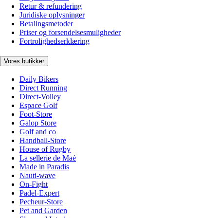
Retur & refundering
Juridiske oplysninger
Betalingsmetoder
Priser og forsendelsesmuligheder
Fortrolighedserklæring
Vores butikker
Daily Bikers
Direct Running
Direct-Volley
Espace Golf
Foot-Store
Galop Store
Golf and co
Handball-Store
House of Rugby
La sellerie de Maé
Made in Paradis
Nauti-wave
On-Fight
Padel-Expert
Pecheur-Store
Pet and Garden