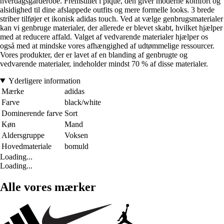
hverdagsgarderobe. Fremstillet i piqué, den giver moderne komfort og
alsidighed til dine afslappede outfits og mere formelle looks. 3 brede
striber tilføjer et ikonisk adidas touch. Ved at vælge genbrugsmaterialer
kan vi genbruge materialer, der allerede er blevet skabt, hvilket hjælper
med at reducere affald. Valget af vedvarende materialer hjælper os
også med at mindske vores afhængighed af udtømmelige ressourcer.
Vores produkter, der er lavet af en blanding af genbrugte og
vedvarende materialer, indeholder mindst 70 % af disse materialer.
Yderligere information
Mærke
adidas
Farve
black/white
Dominerende farve
Sort
Køn
Mand
Aldersgruppe
Voksen
Hovedmateriale
bomuld
Loading...
Loading...
Alle vores mærker